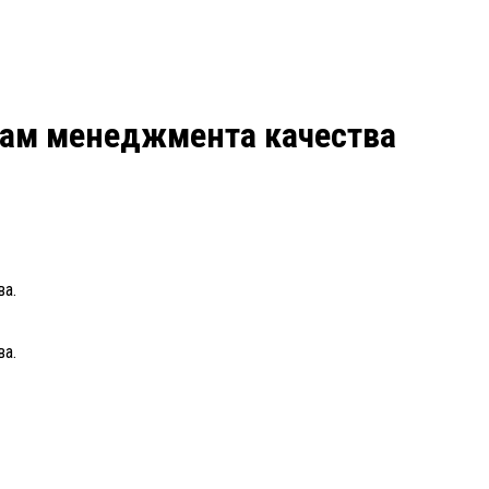
мам менеджмента качества
ва.
ва.