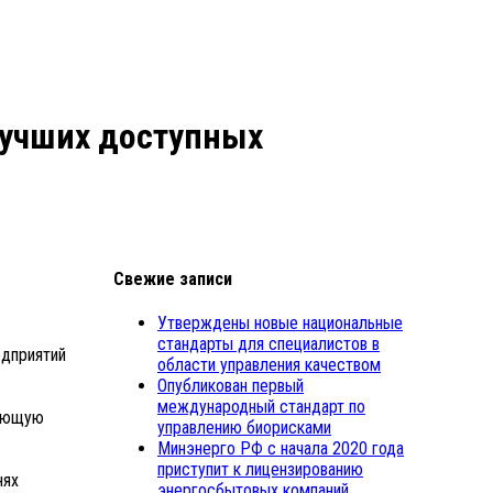
лучших доступных
Свежие записи
Утверждены новые национальные
стандарты для специалистов в
едприятий
области управления качеством
Опубликован первый
международный стандарт по
жающую
управлению биорисками
Минэнерго РФ с начала 2020 года
приступит к лицензированию
нях
энергосбытовых компаний