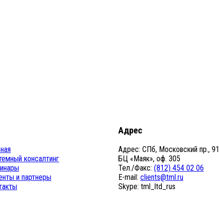
Адрес
вная
Адрес: СПб, Московский пр., 91
темный консалтинг
БЦ «Маяк», оф. 305
инары
Тел./Факс:
(812) 454 02 06
енты и партнеры
E-mail:
clients@tml.ru
такты
Skype: tml_ltd_rus