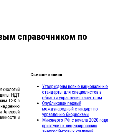
евым справочником по
Свежие записи
Утверждены новые национальные
технологий
стандарты для специалистов в
инципы НДТ
области управления качеством
ским ТЭК в
Опубликован первый
внедрению
международный стандарт по
и Алексей
управлению биорисками
енности и
Минэнерго РФ с начала 2020 года
приступит к лицензированию
энергосбытовых компаний