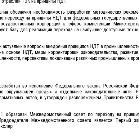
 отраслей ТЭК на принципы НДТ.
апин обозначил необходимость разработки методических рекоме
по переходу на принципы НДТ для федеральных государственных 
осударственных корпораций в сфере компетенции Министерств
ует базу для реализации перехода на наилучшие доступные техно
ли актуальные вопросы внедрения принципов НДТ в промышленности
на основе НДТ, меры корректировки законодательства, развитие
ышленности, перспективы локализации различных промышленных про
зработан во исполнение Федерального закона Российской Фед
ане окружающей среды» и отдельные законодательные акты Р
ормативных актов, и утвержден распоряжением Правительства Р
61 образован Межведомственный совет по переходу на принц
Председателя Межведомственного совета является Первый за
кслер.