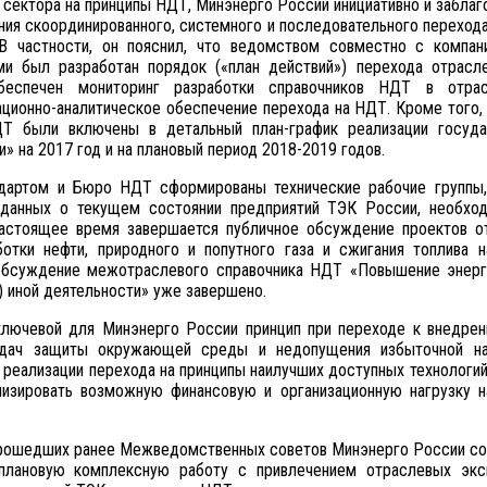
 сектора на принципы НДТ, Минэнерго России инициативно и забла
ния скоординированного, системного и последовательного переход
В частности, он пояснил, что ведомством совместно с компан
ми был разработан порядок («план действий») перехода отрасл
еспечен мониторинг разработки справочников НДТ в отрас
ционно-аналитическое обеспечение перехода на НДТ. Кроме того
Т были включены в детальный план-график реализации госуда
 на 2017 год и на плановый период 2018-2019 годов.
дартом и Бюро НДТ сформированы технические рабочие группы,
 данных о текущем состоянии предприятий ТЭК России, необхо
настоящее время завершается публичное обсуждение проектов о
отки нефти, природного и попутного газа и сжигания топлива н
е обсуждение межотраслевого справочника НДТ «Повышение энерг
) иной деятельности» уже завершено.
ключевой для Минэнерго России принцип при переходе к внедре
адач защиты окружающей среды и недопущения избыточной на
 реализации перехода на принципы наилучших доступных технологий
изировать возможную финансовую и организационную нагрузку н
 прошедших ранее Межведомственных советов Минэнерго России с
плановую комплексную работу с привлечением отраслевых экс