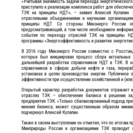
«Учитывая значимость задачи перехода энергетического
приступило к реализации комплекса работ для обеспече
ТЭК на принципы НДТ», – заявил Алексей Кулапин. 
отраслевыми объединениями и научными организация
принципы НДТ. Со стороны Минэнерго России об
предусматривающий, в том числе необходимое информа
события по переходу отраслей ТЭК на принципы НД
программы «Энергоэффективность и развитие энергетики»
В 2016 году Минэнерго России совместно с Росстан
которых был инициирован процесс сбора актуальных
дальнейшей разработки справочников НДТ в ТЭК. В 
справочников в сферах добычи нефти и газа, перераб
установках в целях производства энергии. Публично
эффективности при осуществлении хозяйственной и (или
Открытый характер разработки документов отражает 
отраслях ТЭК – обеспечение баланса в решении з
предприятия ТЭК. «Только сбалансированный подход при
мнения бизнеса, может существенным образом миним
подчеркнул Алексей Кулапин.
Также в своем выступлении он отметил, что по итогам
Минприроды России и организациями ТЭК проводит 