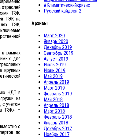
говременно
#Климатическийкризис
а отраслей
Русский кайдзен-2
иями ТЭК,
ей ТЭК на
Архивы
лях ТЭК,
, ключевые
Март 2020
рственной
Январь 2020
Декабрь 2019
 в рамках
Сентябрь 2019
димых для
Август 2019
траслевых
Июль 2019
а крупных
Июнь 2019
етической
Май 2019
Апрель 2019
Март 2019
нию НДТ в
Февраль 2019
грузки на
Май 2018
, с учетом
Апрель 2018
а ТЭК», –
Март 2018
Февраль 2018
Январь 2018
овместно с
Декабрь 2017
пертов по
Ноябрь 2017