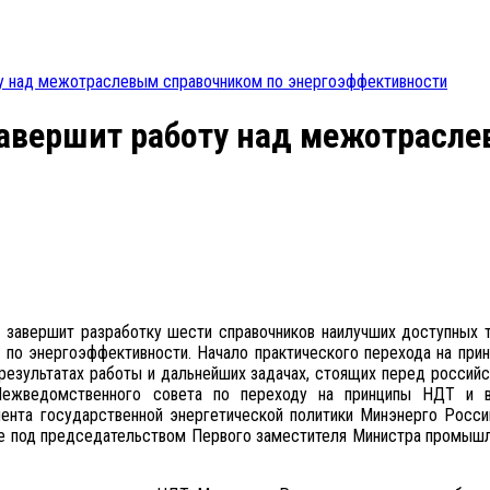
ту над межотраслевым справочником по энергоэффективности
завершит работу над межотрасл
 завершит разработку шести справочников наилучших доступных 
 по энергоэффективности. Начало практического перехода на пр
х результатах работы и дальнейших задачах, стоящих перед россий
Межведомственного совета по переходу на принципы НДТ и 
ента государственной энергетической политики Минэнерго Росси
е под председательством Первого заместителя Министра промышл